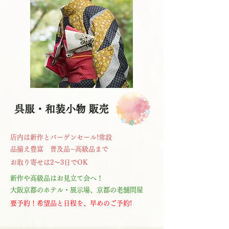
呉服・和装小物 販売
店内は新作と
バーゲンセール!常設
品揃え豊富 普及品∼高級品まで
お取り寄せは2～3日でOK
新作や高級品はお見立て会へ！
大阪京都のホテル・展示場、京都の老舗問屋
要予約！希望品と日程を、早めのご予約!