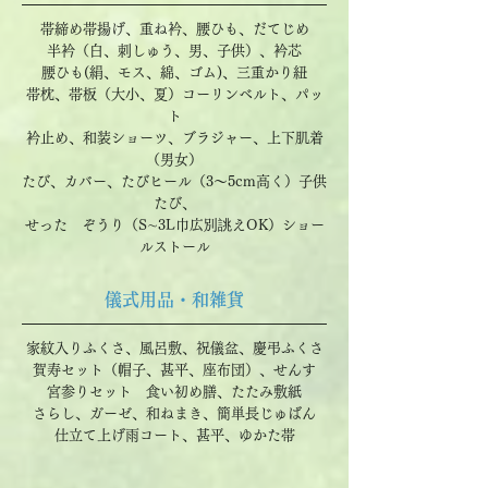
帯締め帯揚げ、重ね衿、腰ひも、だてじめ
半衿（白、刺しゅう、男、子供）、衿芯
腰ひも(絹、モス、綿、ゴム)、三重かり紐
帯枕、帯板（大小、夏）コーリンベルト、パッ
ト
衿止め、和装ショーツ、ブラジャー、上下肌着
（男女）
たび、カバー、たびヒール（3～5cm高く）子供
たび、
せった ぞうり（S∼3L巾広別誂えOK）ショー
ルストール
儀式用品・和雑貨
家紋入りふくさ、風呂敷、祝儀盆、慶弔ふくさ
賀寿セット（帽子、甚平、座布団）、せんす
宮参りセット 食い初め膳、たたみ敷紙
さらし、ガーゼ、和ねまき、簡単長じゅばん
仕立て上げ雨コート、甚平、ゆかた帯