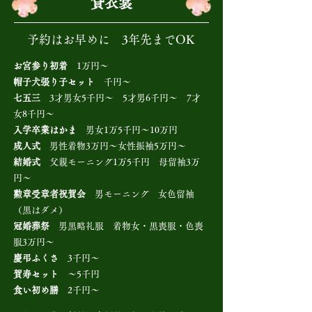
貸衣裳
予約はお早めに 3年先までOK
お宮参り初着
1万円～
帽子犬張り子セット
千円～
七五三
3才男女5千円～ 5才男6千円～ 7才
女8千円～
入学卒業はかま
男女1万5千円～10万円
成人式
男性着物3万円～女性振袖5万円～
結婚式
父親モーニング1万5千円 母留袖3万
円～
勲章受章者祝賀会
男モーニング 女色留袖
（黒はダメ）
冠婚葬祭
男黒略礼服 着物女・黒喪服・色喪
服3万円～
慶弔ふくさ
3千円～
賀寿セット
～5千円
食い初め膳
2千円～