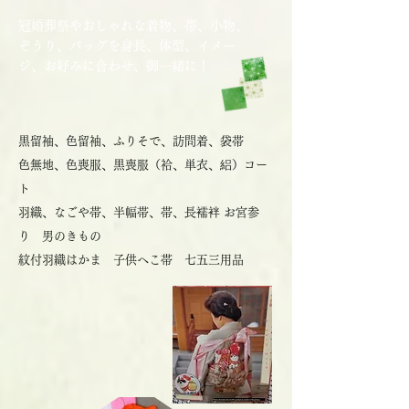
冠婚葬祭やおしゃれな着物、帯、小物、
ぞうり、バッグを身長、体型、イメー
ジ、お好みに合わせ、御一緒に！
黒留袖、色留袖、ふりそで、訪問着、袋帯
色無地、色喪服、黒喪服（袷、単衣、絽）コー
ト
羽織、なごや帯、半幅帯、帯、長襦袢 お宮参
り 男のきもの
紋付羽織はかま 子供へこ帯 七五三用品