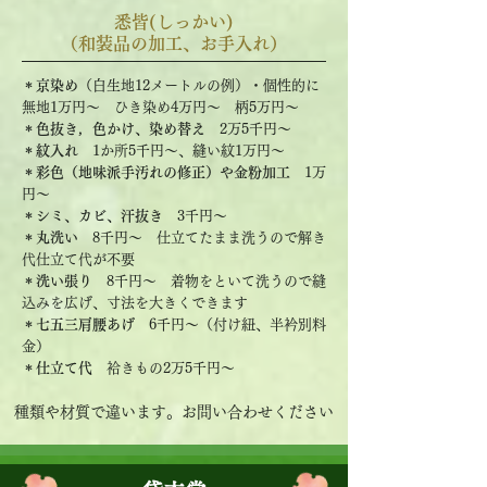
悉皆(しっかい)
（和装品の加工、お手入れ）
＊京染め
（白生地12メートルの例）・個性的に
無地1万円～ ひき染め4万円～ 柄5万円～
＊色抜き，色かけ、染め替え
2万5千円～
＊紋入れ
1か所5千円～、縫い紋1万円～
＊彩色（地味派手汚れの修正）や金粉加工
1万
円～
＊シミ、カビ、汗抜き
3千円～
＊丸洗い
8千円～ 仕立てたまま洗うので解き
代仕立て代が不要
＊洗い張り
8千円～ 着物をといて洗うので縫
込みを広げ、寸法を大きくできます
＊七五三肩腰あげ
6千円～（付け紐、半衿別料
金）
＊仕立て代
袷きもの2万5千円～
種類や材質で違います。お問い合わせください