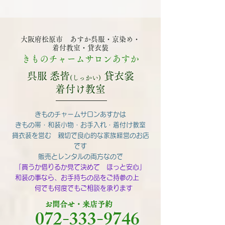
大阪府松原市 あすか呉服・京染め・
着付教室・貸衣装
きものチャームサロンあすか
呉服 悉皆
貸衣裳
(しっかい)
着付け教室
きものチャームサロンあすかは
きもの帯・和装小物・お手入れ・着付け教室
貸衣装を営む 親切で良心的な家族経営のお店
です
販売とレンタルの両方なので
「買うか借りるか見て決めて ほっと安心」
和装の事なら、お手持ちの品をご持参の上
何でも何度でもご相談を承ります
お問合せ・来店予約
072-333-9746